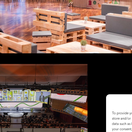
To provide yo
store and/or 
data such as 
your consent,