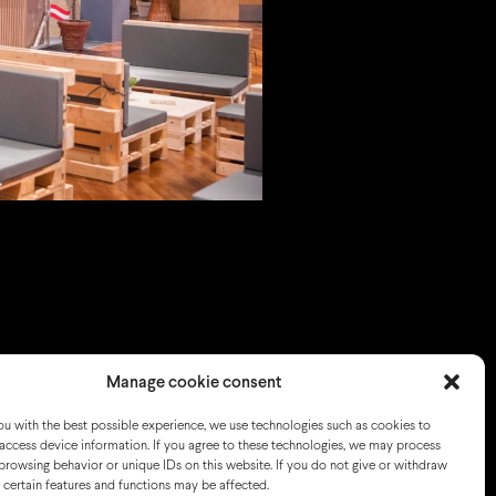
Manage cookie consent
u with the best possible experience, we use technologies such as cookies to
access device information. If you agree to these technologies, we may process
browsing behavior or unique IDs on this website. If you do not give or withdraw
 certain features and functions may be affected.